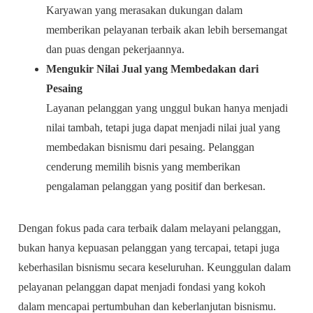
Karyawan yang merasakan dukungan dalam
memberikan pelayanan terbaik akan lebih bersemangat
dan puas dengan pekerjaannya.
Mengukir Nilai Jual yang Membedakan dari
Pesaing
Layanan pelanggan yang unggul bukan hanya menjadi
nilai tambah, tetapi juga dapat menjadi nilai jual yang
membedakan bisnismu dari pesaing. Pelanggan
cenderung memilih bisnis yang memberikan
pengalaman pelanggan yang positif dan berkesan.
Dengan fokus pada cara terbaik dalam melayani pelanggan,
bukan hanya kepuasan pelanggan yang tercapai, tetapi juga
keberhasilan bisnismu secara keseluruhan. Keunggulan dalam
pelayanan pelanggan dapat menjadi fondasi yang kokoh
dalam mencapai pertumbuhan dan keberlanjutan bisnismu.