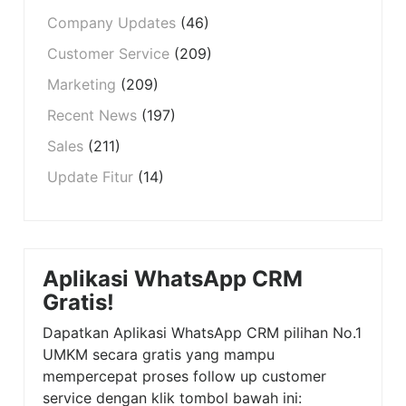
Company Updates
(46)
Customer Service
(209)
Marketing
(209)
Recent News
(197)
Sales
(211)
Update Fitur
(14)
Aplikasi WhatsApp CRM
Gratis!
Dapatkan Aplikasi WhatsApp CRM pilihan No.1
UMKM secara gratis yang mampu
mempercepat proses follow up customer
service dengan klik tombol bawah ini: