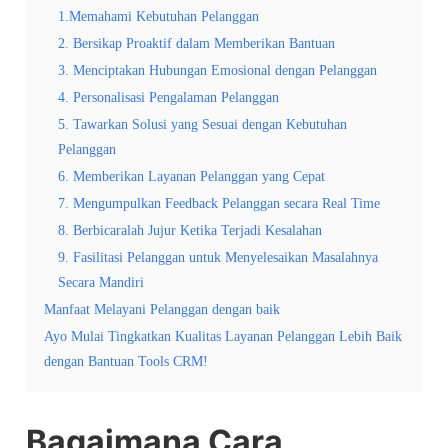
1.Memahami Kebutuhan Pelanggan
2. Bersikap Proaktif dalam Memberikan Bantuan
3. Menciptakan Hubungan Emosional dengan Pelanggan
4. Personalisasi Pengalaman Pelanggan
5. Tawarkan Solusi yang Sesuai dengan Kebutuhan
Pelanggan
6. Memberikan Layanan Pelanggan yang Cepat
7. Mengumpulkan Feedback Pelanggan secara Real Time
8. Berbicaralah Jujur Ketika Terjadi Kesalahan
9. Fasilitasi Pelanggan untuk Menyelesaikan Masalahnya
Secara Mandiri
Manfaat Melayani Pelanggan dengan baik
Ayo Mulai Tingkatkan Kualitas Layanan Pelanggan Lebih Baik
dengan Bantuan Tools CRM!
Bagaimana Cara