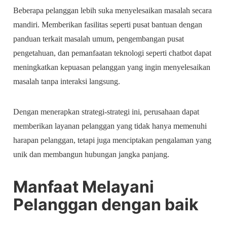
Beberapa pelanggan lebih suka menyelesaikan masalah secara
mandiri. Memberikan fasilitas seperti pusat bantuan dengan
panduan terkait masalah umum, pengembangan pusat
pengetahuan, dan pemanfaatan teknologi seperti chatbot dapat
meningkatkan kepuasan pelanggan yang ingin menyelesaikan
masalah tanpa interaksi langsung.
Dengan menerapkan strategi-strategi ini, perusahaan dapat
memberikan layanan pelanggan yang tidak hanya memenuhi
harapan pelanggan, tetapi juga menciptakan pengalaman yang
unik dan membangun hubungan jangka panjang.
Manfaat Melayani
Pelanggan dengan baik