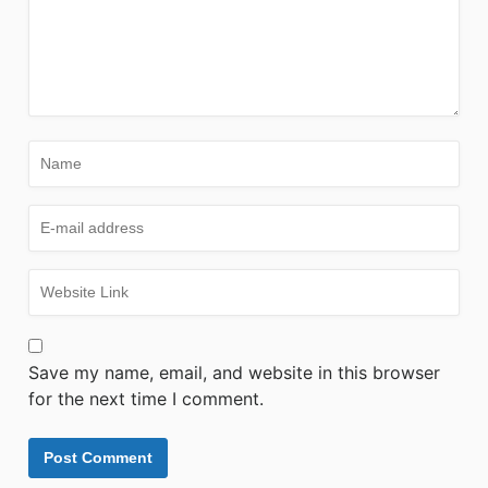
Save my name, email, and website in this browser
for the next time I comment.