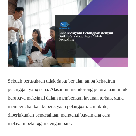
Sebuah perusahaan tidak dapat berjalan tanpa kehadiran
pelanggan yang setia. Alasan ini mendorong perusahaan untuk
berupaya maksimal dalam memberikan layanan terbaik guna
mempertahankan kepercayaan pelanggan. Untuk itu,
diperlukanlah pengetahuan mengenai bagaimana cara
melayani pelanggan dengan baik.