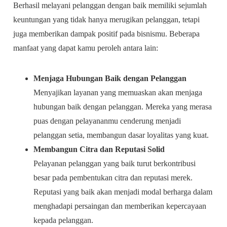
Berhasil melayani pelanggan dengan baik memiliki sejumlah
keuntungan yang tidak hanya merugikan pelanggan, tetapi
juga memberikan dampak positif pada bisnismu. Beberapa
manfaat yang dapat kamu peroleh antara lain:
Menjaga Hubungan Baik dengan Pelanggan
Menyajikan layanan yang memuaskan akan menjaga
hubungan baik dengan pelanggan. Mereka yang merasa
puas dengan pelayananmu cenderung menjadi
pelanggan setia, membangun dasar loyalitas yang kuat.
Membangun Citra dan Reputasi Solid
Pelayanan pelanggan yang baik turut berkontribusi
besar pada pembentukan citra dan reputasi merek.
Reputasi yang baik akan menjadi modal berharga dalam
menghadapi persaingan dan memberikan kepercayaan
kepada pelanggan.