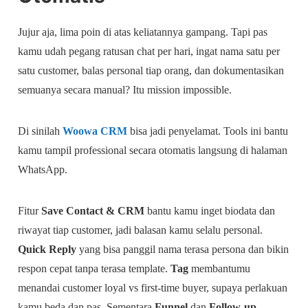
Jujur aja, lima poin di atas keliatannya gampang. Tapi pas
kamu udah pegang ratusan chat per hari, ingat nama satu per
satu customer, balas personal tiap orang, dan dokumentasikan
semuanya secara manual? Itu mission impossible.
Di sinilah
Woowa CRM
bisa jadi penyelamat. Tools ini bantu
kamu tampil professional secara otomatis langsung di halaman
WhatsApp.
Fitur
Save Contact & CRM
bantu kamu inget biodata dan
riwayat tiap customer, jadi balasan kamu selalu personal.
Quick Reply
yang bisa panggil nama terasa persona dan bikin
respon cepat tanpa terasa template.
Tag
membantumu
menandai customer loyal vs first-time buyer, supaya perlakuan
kamu beda dan pas. Sementara
Funnel
dan
Follow-up