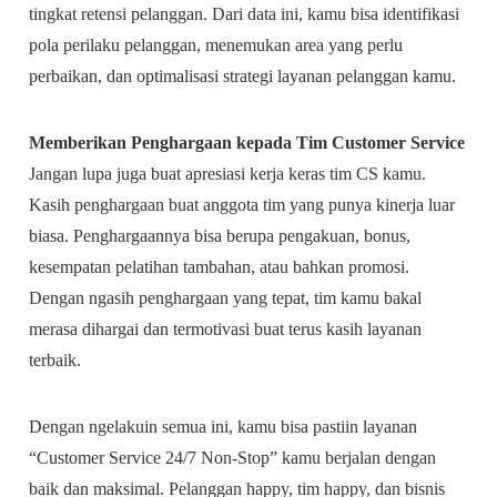
tingkat retensi pelanggan. Dari data ini, kamu bisa identifikasi
pola perilaku pelanggan, menemukan area yang perlu
perbaikan, dan optimalisasi strategi layanan pelanggan kamu.
Memberikan Penghargaan kepada Tim Customer Service
Jangan lupa juga buat apresiasi kerja keras tim CS kamu.
Kasih penghargaan buat anggota tim yang punya kinerja luar
biasa. Penghargaannya bisa berupa pengakuan, bonus,
kesempatan pelatihan tambahan, atau bahkan promosi.
Dengan ngasih penghargaan yang tepat, tim kamu bakal
merasa dihargai dan termotivasi buat terus kasih layanan
terbaik.
Dengan ngelakuin semua ini, kamu bisa pastiin layanan
“Customer Service 24/7 Non-Stop” kamu berjalan dengan
baik dan maksimal. Pelanggan happy, tim happy, dan bisnis