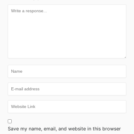
Save my name, email, and website in this browser