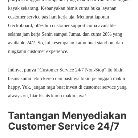
kayak sekarang. Kebanyakan bisnis cuma buka layanan
customer service pas hari kerja aja. Menurut laporan
Geckoboard, 50% tim customer support cuma available
selama jam kerja Senin sampai Jumat, dan cuma 28% yang
available 24/7. So, ini kesempatan kamu buat stand out dan
ningkatin customer experience.
Intinya, punya “Customer Service 24/7 Non-Stop” itu bikin
bisnis kamu lebih keren dan pastinya bikin pelanggan makin
happy. Yuk, jangan ragu buat invest di customer service yang
always on, biar bisnis kamu makin jaya!
Tantangan Menyediakan
Customer Service 24/7