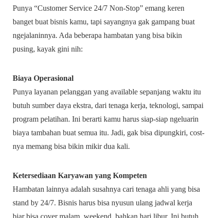
Punya “Customer Service 24/7 Non-Stop” emang keren
banget buat bisnis kamu, tapi sayangnya gak gampang buat
ngejalaninnya. Ada beberapa hambatan yang bisa bikin
pusing, kayak gini nih:
Biaya Operasional
Punya layanan pelanggan yang available sepanjang waktu itu
butuh sumber daya ekstra, dari tenaga kerja, teknologi, sampai
program pelatihan. Ini berarti kamu harus siap-siap ngeluarin
biaya tambahan buat semua itu. Jadi, gak bisa dipungkiri, cost-
nya memang bisa bikin mikir dua kali.
Ketersediaan Karyawan yang Kompeten
Hambatan lainnya adalah susahnya cari tenaga ahli yang bisa
stand by 24/7. Bisnis harus bisa nyusun ulang jadwal kerja
biar bisa cover malam, weekend, bahkan hari libur. Ini butuh