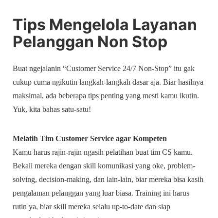
Tips Mengelola Layanan
Pelanggan Non Stop
Buat ngejalanin “Customer Service 24/7 Non-Stop” itu gak
cukup cuma ngikutin langkah-langkah dasar aja. Biar hasilnya
maksimal, ada beberapa tips penting yang mesti kamu ikutin.
Yuk, kita bahas satu-satu!
Melatih Tim Customer Service agar Kompeten
Kamu harus rajin-rajin ngasih pelatihan buat tim CS kamu.
Bekali mereka dengan skill komunikasi yang oke, problem-
solving, decision-making, dan lain-lain, biar mereka bisa kasih
pengalaman pelanggan yang luar biasa. Training ini harus
rutin ya, biar skill mereka selalu up-to-date dan siap