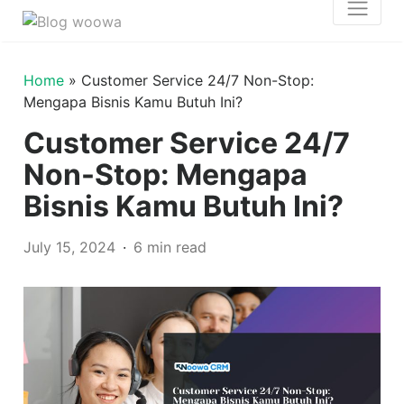
Home
»
Customer Service 24/7 Non-Stop:
Mengapa Bisnis Kamu Butuh Ini?
Customer Service 24/7
Non-Stop: Mengapa
Bisnis Kamu Butuh Ini?
July 15, 2024
6 min read