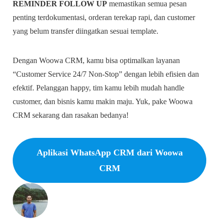
REMINDER FOLLOW UP
memastikan semua pesan
penting terdokumentasi, orderan terekap rapi, dan customer
yang belum transfer diingatkan sesuai template.
Dengan Woowa CRM, kamu bisa optimalkan layanan
“Customer Service 24/7 Non-Stop” dengan lebih efisien dan
efektif. Pelanggan happy, tim kamu lebih mudah handle
customer, dan bisnis kamu makin maju. Yuk, pake Woowa
CRM sekarang dan rasakan bedanya!
Aplikasi WhatsApp CRM dari Woowa
CRM