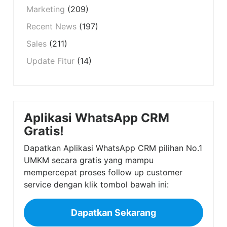
Marketing
(209)
Recent News
(197)
Sales
(211)
Update Fitur
(14)
Aplikasi WhatsApp CRM
Gratis!
Dapatkan Aplikasi WhatsApp CRM pilihan No.1
UMKM secara gratis yang mampu
mempercepat proses follow up customer
service dengan klik tombol bawah ini:
Dapatkan Sekarang