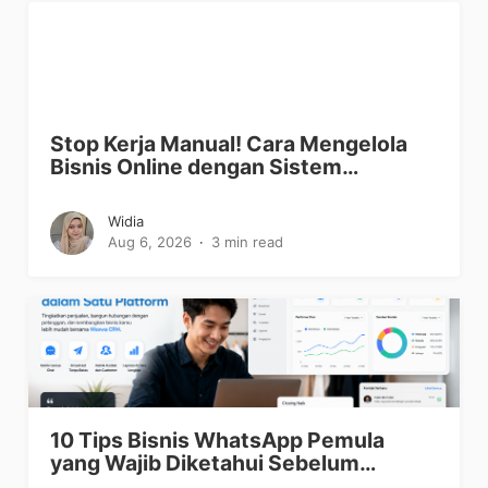
Stop Kerja Manual! Cara Mengelola
Bisnis Online dengan Sistem…
Widia
Aug 6, 2026
3 min read
10 Tips Bisnis WhatsApp Pemula
yang Wajib Diketahui Sebelum…