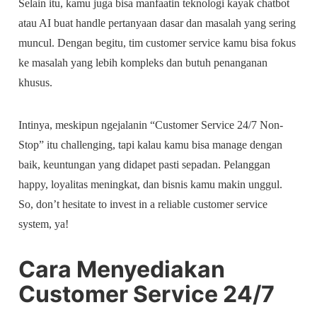
Selain itu, kamu juga bisa manfaatin teknologi kayak chatbot
atau AI buat handle pertanyaan dasar dan masalah yang sering
muncul. Dengan begitu, tim customer service kamu bisa fokus
ke masalah yang lebih kompleks dan butuh penanganan
khusus.
Intinya, meskipun ngejalanin “Customer Service 24/7 Non-
Stop” itu challenging, tapi kalau kamu bisa manage dengan
baik, keuntungan yang didapet pasti sepadan. Pelanggan
happy, loyalitas meningkat, dan bisnis kamu makin unggul.
So, don’t hesitate to invest in a reliable customer service
system, ya!
Cara Menyediakan
Customer Service 24/7