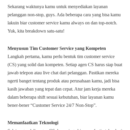
Sekarang waktunya kamu untuk menyediakan layanan
pelanggan non-stop, guys. Ada beberapa cara yang bisa kamu
lakuin biar customer service kamu always on dan top-notch.
Yuk, kita breakdown satu-satu!
Menyusun Tim Customer Service yang Kompeten
Langkah pertama, kamu perlu bentuk tim customer service
(CS) yang solid dan kompeten. Setiap agen CS harus siap buat
jawab telepon atau live chat dari pelanggan. Pastikan mereka
ngerti banget tentang produk atau perusahaan kamu, jadi bisa
kasih jawaban yang tepat dan cepat. Atur jam kerja mereka
dalam beberapa shift sesuai kebutuhan, biar layanan kamu
bener-bener “Customer Service 24/7 Non-Stop”.
Memanfaatkan Teknologi