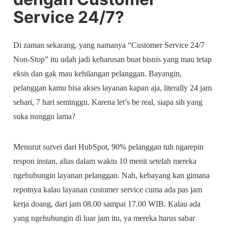
Service 24/7?
Di zaman sekarang, yang namanya “Customer Service 24/7
Non-Stop” itu udah jadi keharusan buat bisnis yang mau tetap
eksis dan gak mau kehilangan pelanggan. Bayangin,
pelanggan kamu bisa akses layanan kapan aja, literally 24 jam
sehari, 7 hari seminggu. Karena let’s be real, siapa sih yang
suka nunggu lama?
Menurut survei dari HubSpot, 90% pelanggan tuh ngarepin
respon instan, alias dalam waktu 10 menit setelah mereka
ngehubungin layanan pelanggan. Nah, kebayang kan gimana
repotnya kalau layanan customer service cuma ada pas jam
kerja doang, dari jam 08.00 sampai 17.00 WIB. Kalau ada
yang ngehubungin di luar jam itu, ya mereka harus sabar