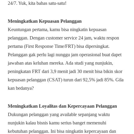
24/7. Yuk, kita bahas satu-satu!
Meningkatkan Kepuasan Pelanggan
Keuntungan pertama, kamu bisa ningkatin kepuasan
pelanggan. Dengan customer service 24 jam, waktu respon
pertama (First Response Time/FRT) bisa dipersingkat.
Pelanggan gak perlu lagi nunggu jam operasional buat dapet
jawaban atas keluhan mereka. Ada studi yang nunjukin,
peningkatan FRT dari 3,9 menit jadi 30 menit bisa bikin skor
kepuasan pelanggan (CSAT) turun dari 92,5% jadi 85%. Gila
kan bedanya?
Meningkatkan Loyalitas dan Kepercayaan Pelanggan
Dukungan pelanggan yang available sepanjang waktu
nunjukin kalau bisnis kamu serius banget memenuhi
kebutuhan pelanggan. Ini bisa ningkatin kepercayaan dan