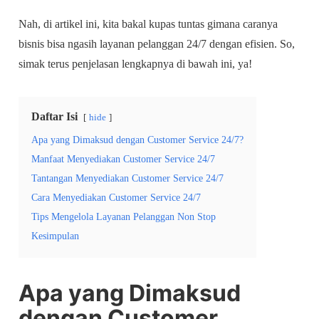
Nah, di artikel ini, kita bakal kupas tuntas gimana caranya
bisnis bisa ngasih layanan pelanggan 24/7 dengan efisien. So,
simak terus penjelasan lengkapnya di bawah ini, ya!
Daftar Isi
hide
Apa yang Dimaksud dengan Customer Service 24/7?
Manfaat Menyediakan Customer Service 24/7
Tantangan Menyediakan Customer Service 24/7
Cara Menyediakan Customer Service 24/7
Tips Mengelola Layanan Pelanggan Non Stop
Kesimpulan
Apa yang Dimaksud
dengan Customer