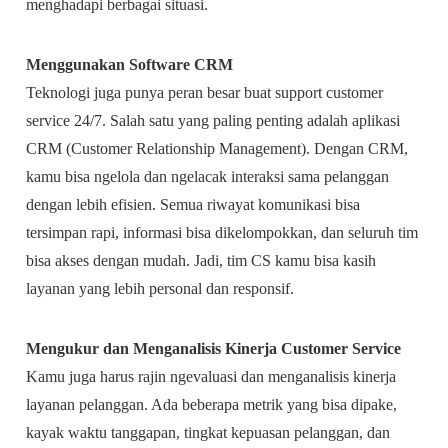
menghadapi berbagai situasi.
Menggunakan Software CRM
Teknologi juga punya peran besar buat support customer
service 24/7. Salah satu yang paling penting adalah aplikasi
CRM (Customer Relationship Management). Dengan CRM,
kamu bisa ngelola dan ngelacak interaksi sama pelanggan
dengan lebih efisien. Semua riwayat komunikasi bisa
tersimpan rapi, informasi bisa dikelompokkan, dan seluruh tim
bisa akses dengan mudah. Jadi, tim CS kamu bisa kasih
layanan yang lebih personal dan responsif.
Mengukur dan Menganalisis Kinerja Customer Service
Kamu juga harus rajin ngevaluasi dan menganalisis kinerja
layanan pelanggan. Ada beberapa metrik yang bisa dipake,
kayak waktu tanggapan, tingkat kepuasan pelanggan, dan