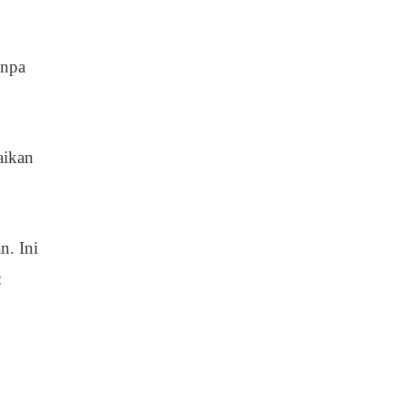
anpa
aikan
n. Ini
: