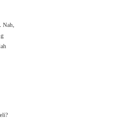
. Nah,
ng
dah
eli?