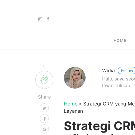
HOME
0
Widia
Follow
Halo, saya seo
lewat tulisan.
Share
Home
»
Strategi CRM yang Men
Layanan
Strategi C