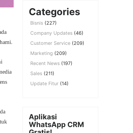
Categories
Bisnis
(227)
ada
Company Updates
(46)
ahami.
Customer Service
(209)
Marketing
(209)
ni
Recent News
(197)
 media
Sales
(211)
ens
Update Fitur
(14)
ada
Aplikasi
ntuk
WhatsApp CRM
Gratis!
,