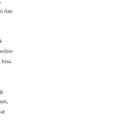
,
si dan
k
online
 bisa
ng
ram,
at