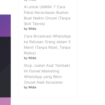
AI untuk UMKM: 7 Cara
Pakai Kecerdasan Buatan
Buat Naikin Omzet (Tanpa
Skill Teknis)
by Widia
Cara Broadcast WhatsApp
ke Ratusan Orang dalam 5
Menit (Tanpa Ribet, Tanpa
Risiko)
by Widia
Stop Jualan Asal Tembak!
Ini Funnel Marketing
WhatsApp yang Bikin
Omzet Naik Konsisten
by Widia