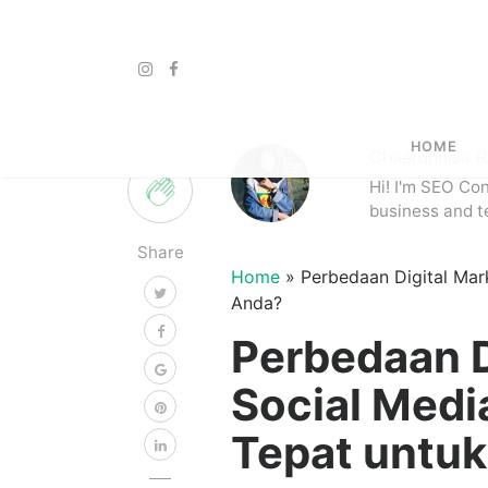
0
HOME
Chaerunnisa 
Hi! I'm SEO Co
business and t
Share
Home
»
Perbedaan Digital Mar
Anda?
Perbedaan D
Social Medi
Tepat untu