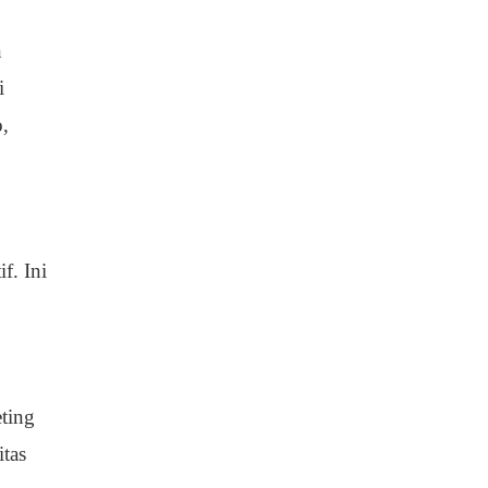
n
i
o,
f. Ini
ting
itas