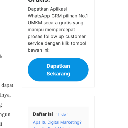
Dapatkan Aplikasi
WhatsApp CRM pilihan No.1
UMKM secara gratis yang
mampu mempercepat
proses follow up customer
n
service dengan klik tombol
bawah ini:
ik
Dapatkan
Sekarang
 dapat
lnya,
g
angun
Daftar Isi
hide
Apa itu Digital Marketing?
di